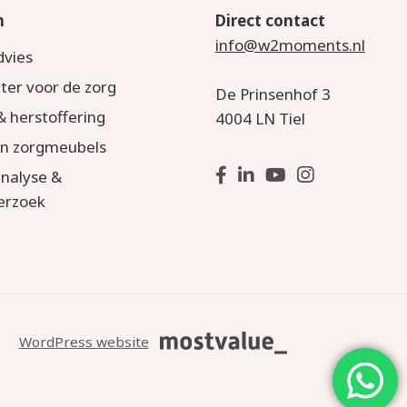
n
Direct contact
info@w2moments.nl
dvies
hter voor de zorg
De Prinsenhof 3
 herstoffering
4004 LN Tiel
an zorgmeubels
nalyse &
erzoek
WordPress website