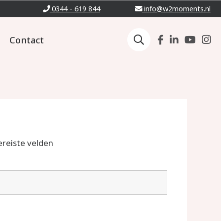
0344 - 619 844
info@w2moments.nl
Contact
ereiste velden