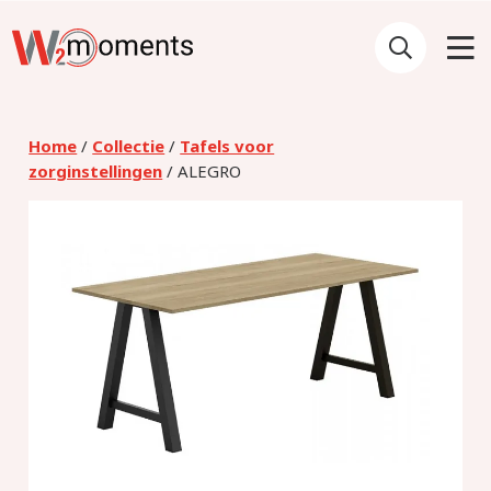
Home
/
Collectie
/
Tafels voor
zorginstellingen
/ ALEGRO