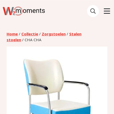
Home
/
Collectie
/
Zorgstoelen
/
Stalen
stoelen
/ CHA CHA