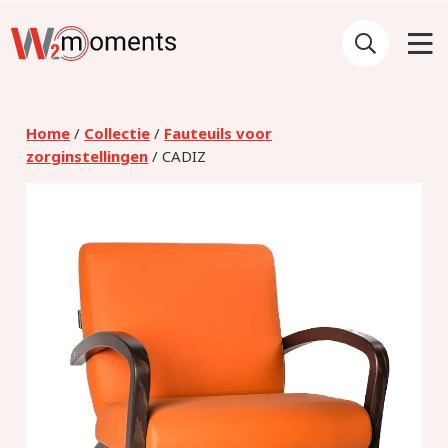
Home
/
Collectie
/
Fauteuils voor
zorginstellingen
/ CADIZ