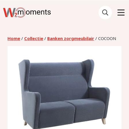
Home
/
Collectie
/
Banken zorgmeubilair
/ COCOON