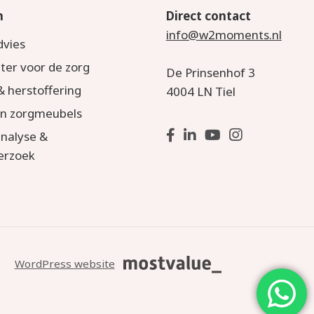
n
Direct contact
info@w2moments.nl
dvies
hter voor de zorg
De Prinsenhof 3
 herstoffering
4004 LN Tiel
an zorgmeubels
nalyse &
erzoek
WordPress website