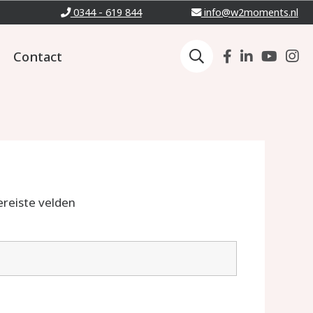
0344 - 619 844
info@w2moments.nl
Contact
ereiste velden